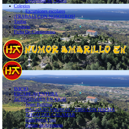
Despedidas en Coruña
Colegios
Excursiones escolares
¡TRABAJA CON NOSOTROS!
Tarifas
Contacto
Ficha De Compromiso
INICIO
ESCAPE AVENTURA
ACTIVIDADES EN VIGO
Team Building
HACHAZO VIKINGO – TIRO CON HACHA
JUEGO DEL CALAMAR
HalloWeen Vigo
Parque de Aventuras