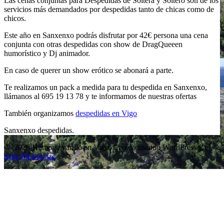
Las cenas conjuntas para Despedidas de Soltera y Soltero son de los
servicios más demandados por despedidas tanto de chicas como de
chicos.
Este año en Sanxenxo podrás disfrutar por 42€ persona una cena
conjunta con otras despedidas con show de DragQueeen
humorístico y Dj animador.
En caso de querer un show erótico se abonará a parte.
Te realizamos un pack a medida para tu despedida en Sanxenxo,
llámanos al 695 19 13 78 y te informamos de nuestras ofertas
También organizamos
despedidas en Vigo
Sanxenxo despedidas.
© 2026 Humor amarillo en Vigo. Creado usando WordPress y el
tema Mesmerize