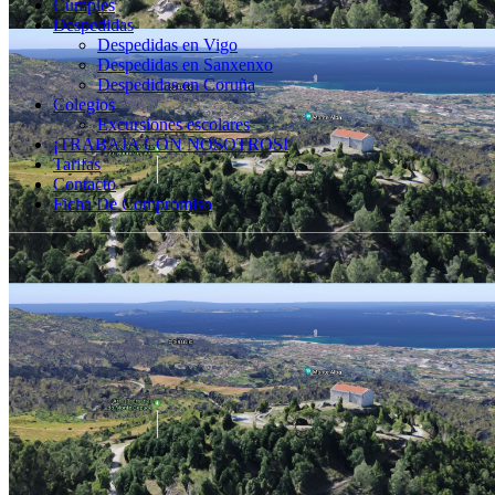
Cumples
Despedidas
Despedidas en Vigo
Despedidas en Sanxenxo
Despedidas en Coruña
Colegios
Excursiones escolares
¡TRABAJA CON NOSOTROS!
Tarifas
Contacto
Ficha De Compromiso