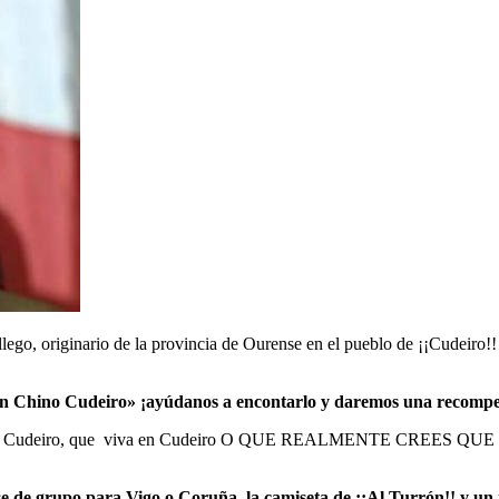
ego, originario de la provincia de Ourense en el pueblo de ¡¡Cudeiro!!
n Chino Cudeiro» ¡ayúdanos a encontarlo y daremos una recom
 se apellide Cudeiro, que viva en Cudeiro O QUE REALMENTE 
e de grupo para Vigo o Coruña, la camiseta de ¡¡Al Turrón!! y un 